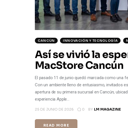
CANCÚN
INNOVACIÓN Y TECNOLOGÍA
Así se vivió la es
MacStore Cancún
El pasado 11 de junio quedó marcada como una fech
Con un ambiente lleno de entusiasmo, invitados es
apertura de su primera sucursal en Cancún, ubicada 
experiencia Apple…
25 DE JUNIO DE 2026
0
BY
LM MAGAZINE
READ MORE