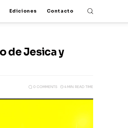
Ediciones
Contacto
o de Jesica y
0
COMMENTS
4 MIN
READ TIME