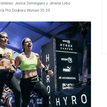
 fronteras: Jesica Dominguez y Jimena Lobo 
egoría Pro Doubles Women 35-39.