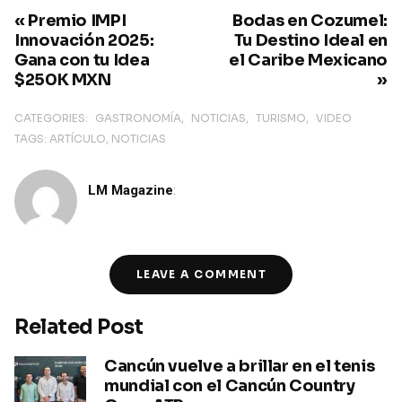
« Premio IMPI
Bodas en Cozumel:
Innovación 2025:
Tu Destino Ideal en
Gana con tu Idea
el Caribe Mexicano
$250K MXN
»
CATEGORIES:
GASTRONOMÍA
NOTICIAS
TURISMO
VIDEO
TAGS:
ARTÍCULO
NOTICIAS
LM Magazine
:
LEAVE A COMMENT
Related Post
Cancún vuelve a brillar en el tenis
mundial con el Cancún Country