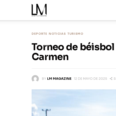
Inicio
Noticias
Nosotros
DEPORTE
NOTICIAS
TURISMO
Torneo de béisbol
Ediciones
Carmen
Contacto
BY
LM MAGAZINE
12 DE MAYO DE 2025
S