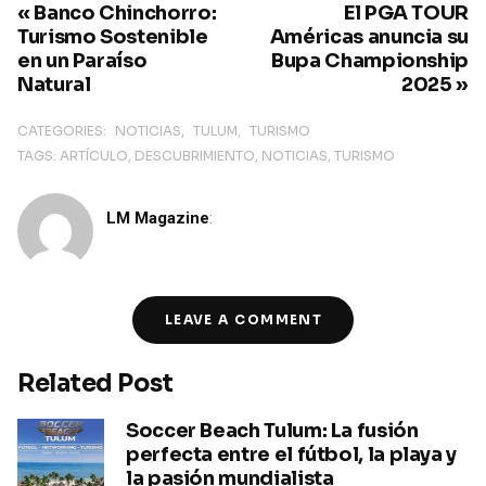
« Banco Chinchorro:
El PGA TOUR
Turismo Sostenible
Américas anuncia su
en un Paraíso
Bupa Championship
Natural
2025 »
CATEGORIES:
NOTICIAS
TULUM
TURISMO
TAGS:
ARTÍCULO
DESCUBRIMIENTO
NOTICIAS
TURISMO
LM Magazine
:
LEAVE A COMMENT
Related Post
Soccer Beach Tulum: La fusión
perfecta entre el fútbol, la playa y
la pasión mundialista