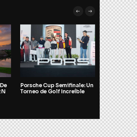
 De
Porsche Cup Semifinale: Un
Los Mejores
RN
Torneo de Golf Increíble
del Caribe 
Estrellas Mi
Experiencia
Imperdibles