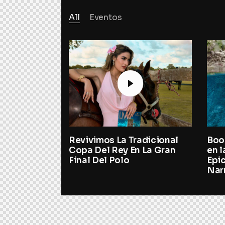
All
Eventos
va York
Revivimos La Tradicional
Boo
Generará
Copa Del Rey En La Gran
en l
es de
Final Del Polo
Epi
nomía
Nar